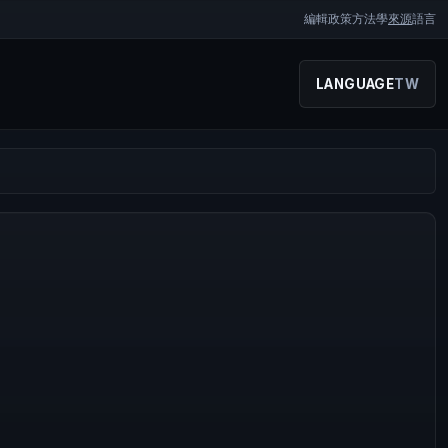
編輯政策
方法學
來源
語言
LANGUAGE
TW