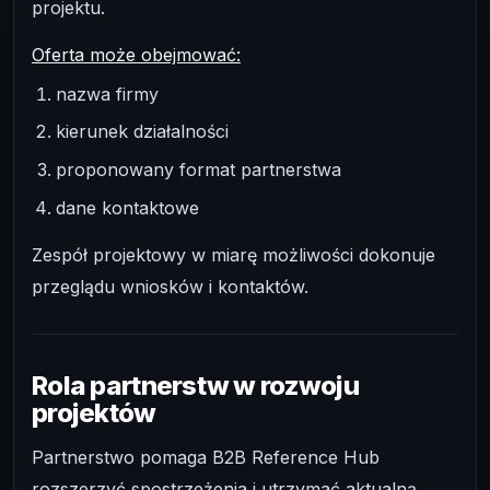
projektu.
Oferta może obejmować:
nazwa firmy
kierunek działalności
proponowany format partnerstwa
dane kontaktowe
Zespół projektowy w miarę możliwości dokonuje
przeglądu wniosków i kontaktów.
Rola partnerstw w rozwoju
projektów
Partnerstwo pomaga B2B Reference Hub
rozszerzyć spostrzeżenia i utrzymać aktualną