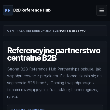
B2B Reference Hub
RH
CENTRALA REFERENCYJNA B2B
PARTNERSTWO
Referencyjne partnerstwo
centralne B2B
Strona B2B Reference Hub Partnerships opisuje, jak
współpracować z projektem. Platforma skupia się na
segmencie B2B branży iGaming i współpracuje z
firmami rozwijającymi infrastrukturę technologiczną
rynku.