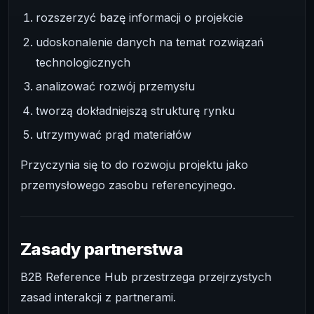
rozszerzyć bazę informacji o projekcie
udoskonalenie danych na temat rozwiązań
technologicznych
analizować rozwój przemysłu
tworzą dokładniejszą strukturę rynku
utrzymywać prąd materiałów
Przyczynia się to do rozwoju projektu jako
przemysłowego zasobu referencyjnego.
Zasady partnerstwa
B2B Reference Hub przestrzega przejrzystych
zasad interakcji z partnerami.