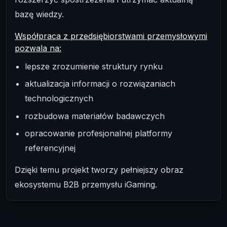
bazę wiedzy.
Współpraca z przedsiębiorstwami przemysłowymi
pozwala na:
lepsze zrozumienie struktury rynku
aktualizacja informacji o rozwiązaniach
technologicznych
rozbudowa materiałów badawczych
opracowanie profesjonalnej platformy
referencyjnej
Dzięki temu projekt tworzy pełniejszy obraz
ekosystemu B2B przemysłu iGaming.