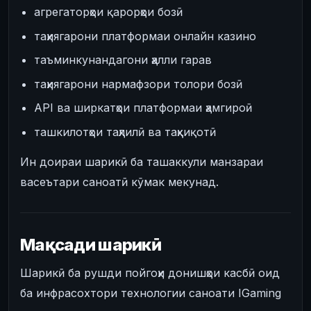
агрегаторҳои қарорҳои бозӣ
таҳиягарони платформаи онлайн казино
таъминкунандагони ҳалли гарав
таҳиягарони нармафзори толори бозӣ
API ва ширкатҳои платформаи ҳамгироӣ
ташкилотҳои таҳлилӣ ва таҳқиқотӣ
Ин доираи шарикӣ ба ташаккули манзараи
васеътари саноатӣ кӯмак мекунад.
Мақсади шарикӣ
Шарикӣ ба рушди пойгоҳи донишҳои касбӣ оид
ба инфрасохтори технологии саноати IGaming