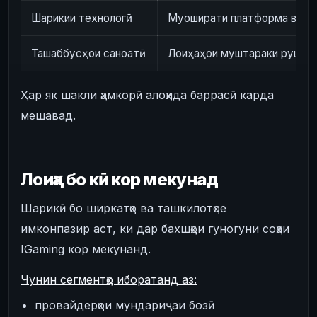
Шарикии технологӣ
Муоширати платформа ва ҳа
Ташаббусҳои саноатӣ
Лоиҳаҳои муштараки рушди 
Ҳар як шакли ҳамкорӣ алоҳида баррасӣ карда
мешавад.
Лоиҳа бо кӣ кор мекунад
Шарикӣ бо ширкатҳо ва ташкилотҳое
имконпазир аст, ки дар бахшҳои гуногуни соҳаи
IGaming кор мекунанд.
Чунин сегментҳо иборатанд аз:
провайдерҳои мундариҷаи бозӣ