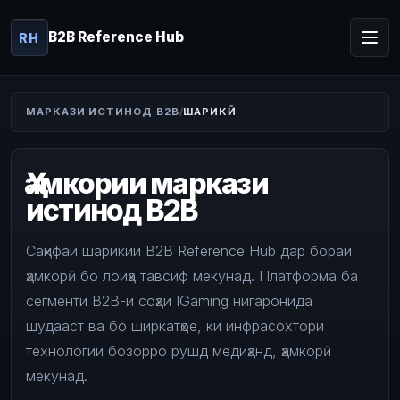
B2B Reference Hub
RH
МАРКАЗИ ИСТИНОД B2B
ШАРИКӢ
Ҳамкории маркази
истинод B2B
Саҳифаи шарикии B2B Reference Hub дар бораи
ҳамкорӣ бо лоиҳа тавсиф мекунад. Платформа ба
сегменти B2B-и соҳаи IGaming нигаронида
шудааст ва бо ширкатҳое, ки инфрасохтори
технологии бозорро рушд медиҳанд, ҳамкорӣ
мекунад.