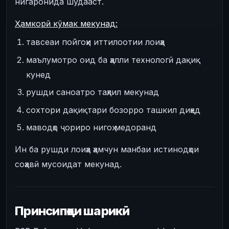
нигаронида шудааст.
Ҳамкорӣ кӯмак мекунад:
тавсеаи пойгоҳи иттилоотии лоиҳа
маълумотро оид ба ҳалли технологӣ дақиқ
кунед
рушди саноатро таҳлил мекунад
сохтори дақиқтари бозорро ташкил диҳед
маводҳо ҷориро нигоҳ медоранд
Ин ба рушди лоиҳа ҳамчун манбаи истинодҳои
соҳавӣ мусоидат мекунад.
Принсипҳои шарикӣ