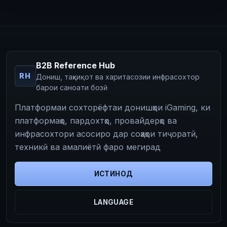
B2B Reference Hub
RH
Дониш, таҳқиқот ва харитасозии инфрасохтор
барои саноати бозӣ
Платформаи сохторёфтаи донишҳои iGaming, ки
платформаҳо, пардохтҳо, провайдерҳо ва
инфрасохтори асосиро дар соҳаҳои тиҷоратӣ,
техникӣ ва амалиётӣ фаро мегирад
ИСТИНОД
LANGUAGE