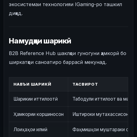
экосистемаи технологияи IGaming-ро ташкил
диҳед.
Намудҳои шарикӣ
B2B Reference Hub шаклҳои гуногуни ҳамкорӣ бо
ширкатҳои саноатиро баррасӣ мекунад.
НАВЪИ ШАРИКӢ
ТАСВИРОТ
Шарикии иттилоотӣ
Табодули иттилоот ва мавод
Ҳамкории коршиносон
Иштироки мутахассисон дар
Лоиҳаҳои илмӣ
Фаҳмишҳои муштараки сано