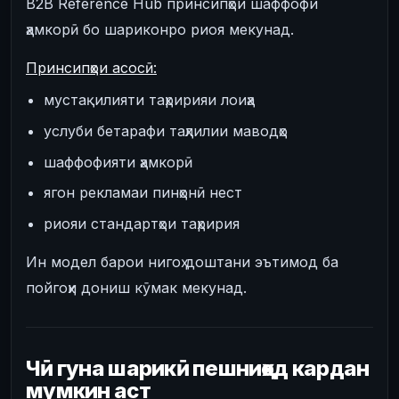
B2B Reference Hub принсипҳои шаффофи
ҳамкорӣ бо шариконро риоя мекунад.
Принсипҳои асосӣ:
мустақилияти таҳририяи лоиҳа
услуби бетарафи таҳлилии маводҳо
шаффофияти ҳамкорӣ
ягон рекламаи пинҳонӣ нест
риояи стандартҳои таҳририя
Ин модел барои нигоҳ доштани эътимод ба
пойгоҳи дониш кӯмак мекунад.
Чӣ гуна шарикӣ пешниҳод кардан
мумкин аст