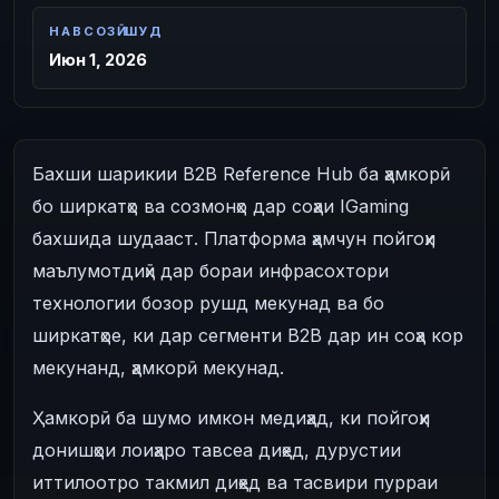
НАВСОЗӢ ШУД
Июн 1, 2026
Бахши шарикии B2B Reference Hub ба ҳамкорӣ
бо ширкатҳо ва созмонҳо дар соҳаи IGaming
бахшида шудааст. Платформа ҳамчун пойгоҳи
маълумотдиҳӣ дар бораи инфрасохтори
технологии бозор рушд мекунад ва бо
ширкатҳое, ки дар сегменти B2B дар ин соҳа кор
мекунанд, ҳамкорӣ мекунад.
Ҳамкорӣ ба шумо имкон медиҳад, ки пойгоҳи
донишҳои лоиҳаро тавсеа диҳед, дурустии
иттилоотро такмил диҳед ва тасвири пурраи