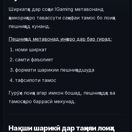
Ширкатҳо дар соҳаи IGaming метавонанд
ҳамкориҳоро тавассути саҳифаи тамос бо лоиҳа
пешниҳод кунанд.
Пешниҳод метавонад инҳоро дар бар гирад:
номи ширкат
самти фаъолият
формати шарикии пешниҳодшуда
тафсилоти тамос
Гурӯҳи лоиҳа агар имкон бошад, пешниҳодҳо ва
тамосҳоро баррасӣ мекунад.
Нақши шарикӣ дар таҳияи лоиҳа