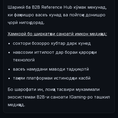
Шарикӣ ба B2B Reference Hub кӯмак мекунад,
ки фаҳмишро васеъ кунад ва пойгоҳи донишро
ҷорӣ нигоҳ дорад.
Ҳамкорӣ бо ширкатҳои саноатӣ имкон медиҳад:
сохтори бозорро хубтар дарк кунед
навсозии иттилоот дар бораи қарорҳои
технологӣ
васеъ намудани маводи тадқиқотӣ
таҳияи платформаи истинодҳои касбӣ
Бо шарофати ин, лоиҳа тасвири мукаммали
экосистемаи B2B-и саноати IGaming-ро ташкил
медиҳад.