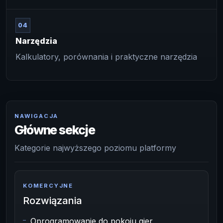
04
Narzędzia
Kalkulatory, porównania i praktyczne narzędzia
NAWIGACJA
Główne sekcje
Kategorie najwyższego poziomu platformy
KOMERCYJNE
Rozwiązania
Oprogramowanie do pokoju gier