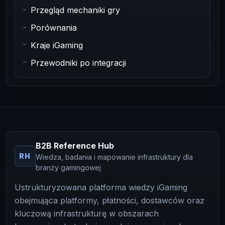
Przegląd mechaniki gry
Porównania
Kraje iGaming
Przewodniki po integracji
B2B Reference Hub
RH
Wiedza, badania i mapowanie infrastruktury dla
branży gamingowej
Ustrukturyzowana platforma wiedzy iGaming
obejmująca platformy, płatności, dostawców oraz
kluczową infrastrukturę w obszarach