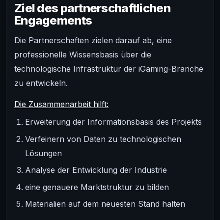
Ziel des partnerschaftlichen
Engagements
Die Partnerschaften zielen darauf ab, eine
professionelle Wissensbasis über die
technologische Infrastruktur der iGaming-Branche
zu entwickeln.
Die Zusammenarbeit hilft:
Erweiterung der Informationsbasis des Projekts
Verfeinern von Daten zu technologischen
Lösungen
Analyse der Entwicklung der Industrie
eine genauere Marktstruktur zu bilden
Materialien auf dem neuesten Stand halten