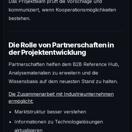
Das Projektteam prüft die Vorschläge und
kommuniziert, wenn Kooperationsmöglichkeiten
bestehen.
Die Rolle von Partnerschaften in
der Projektentwicklung
Partnerschaften helfen dem B2B Reference Hub,
Analysematerialien zu erweitern und die
Wissensbasis auf dem neuesten Stand zu halten.
Die Zusammenarbeit mit Industrieunternehmen
ermöglicht:
Marktstruktur besser verstehen
Informationen zu Technologielösungen
aktualisieren