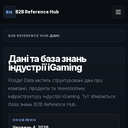
B2B Reference Hub
RH
B2B REFERENCE HUB
ДАНІ
Дані та база знань
індустрії iGaming
Розділ Data містить структуровані дані про
компанії, продукти та технологічну
інфраструктуру індустрії iGaming. Тут збирається
база знань B2B Reference Hub.
ОНОВЛЕНО
Червень 4, 2026