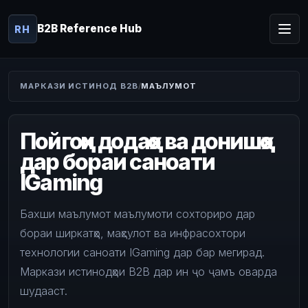
B2B Reference Hub
RH
МАРКАЗИ ИСТИНОД B2B
МАЪЛУМОТ
Пойгоҳи додаҳо ва донишҳо
дар бораи саноати
IGaming
Бахши маълумот маълумоти сохториро дар
бораи ширкатҳо, маҳсулот ва инфрасохтори
технологии саноати IGaming дар бар мегирад.
Маркази истинодҳои B2B дар ин ҷо ҷамъ оварда
шудааст.