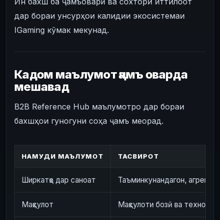
Ин бахш ба ҷамъоварӣ ва сохтори иттилоот
дар бораи унсурҳои калидии экосистемаи
IGaming кӯмак мекунад.
Кадом маълумот ҷамъ оварда
мешавад
B2B Reference Hub маълумотро дар бораи
бахшҳои гуногуни соҳа ҷамъ меорад.
НАМУДИ МАЪЛУМОТ
ТАСВИРОТ
Ширкатҳо дар саноат
Таъминкунандагон, агрегато
Маҳсулот
Маҳсулоти бозӣ ва технолог