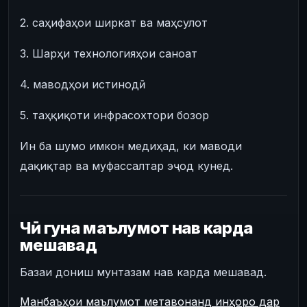
2. саҳифаҳои ширкат ва маҳсулот
3. Шарҳи технологияҳои саноат
4. маводҳои истинодӣ
5. таҳқиқоти инфрасохтори бозор
Ин ба шумо имкон медиҳад, ки маводи
дақиқтар ва муфассалтар эҷод кунед.
Чӣ гуна маълумот нав карда
мешавад
Базаи дониш мунтазам нав карда мешавад.
Манбаъҳои маълумот метавонанд инҳоро дар