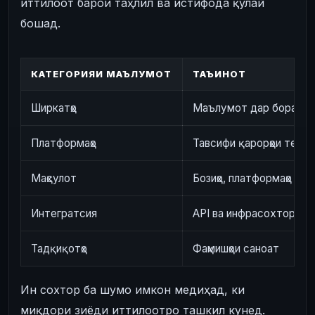
иттилоот барои таҳлил ва истифода қулай
бошад.
КАТЕГОРИЯИ МАЪЛУМОТ
ТАЪИНОТ
Ширкатҳо
Маълумот дар бораи про
Платформаҳо
Тавсифи қарорҳои техно
Маҳсулот
Бозиҳо, платформаҳо ва 
Интегратсия
API ва инфрасохтори п
Тадқиқотҳо
Фаҳмишҳои саноат
Ин сохтор ба шумо имкон медиҳад, ки
миқдори зиёди иттилоотро ташкил кунед.