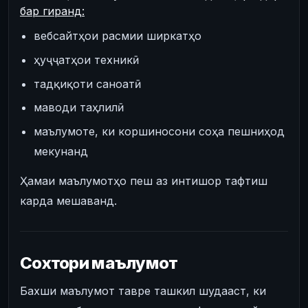
бар гиранд:
вебсайтҳои расмии ширкатҳо
ҳуҷҷатҳои техникӣ
тадқиқоти саноатӣ
маводи таҳлилӣ
маълумоте, ки коршиносони соҳа пешниҳод
мекунанд
Ҳамаи маълумотҳо пеш аз интишор тафтиш
карда мешаванд.
Сохтори маълумот
Бахши маълумот тавре ташкил шудааст, ки