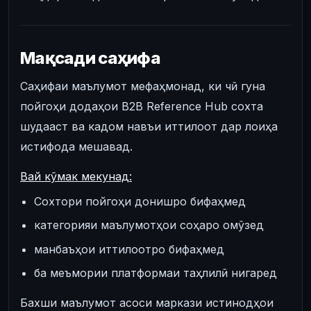
Мақсади саҳифа
Саҳифаи маълумот мефаҳмонад, ки чӣ гуна
пойгоҳи додаҳои B2B Reference Hub сохта
шудааст ва кадом навъи иттилоот дар лоиҳа
истифода мешавад.
Вай кӯмак мекунад:
Сохтори пойгоҳи донишро бифаҳмед
категорияи маълумотҳои соҳаро омӯзед
манбаъҳои иттилоотро бифаҳмед
ба меъмории платформаи таҳлилӣ нигаред
Бахши маълумот асоси маркази истинодҳои