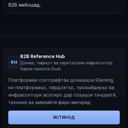
B2B мебошад.
B2B Reference Hub
RH
Дониш, таҳқиқот ва харитасозии инфрасохтор
барои саноати бозӣ
Платформаи сохторёфтаи донишҳои iGaming,
ки платформаҳо, пардохтҳо, провайдерҳо ва
инфрасохтори асосиро дар соҳаҳои тиҷоратӣ,
техникӣ ва амалиётӣ фаро мегирад
ИСТИНОД