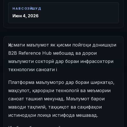
НАВСОЗӢ ШУД
Июн 4, 2026
Қисмати маълумот як қисми пойгоҳи донишҳои
B2B Reference Hub мебошад ва дорои
маълумоти сохторӣ дар бораи инфрасохтори
технологии саноати i
Платформа маълумотро дар бораи ширкатҳо,
маҳсулот, қарорҳои технологӣ ва меъмории
саноат ташкил мекунад. Маълумот барои
маводи таҳлилӣ, таҳқиқот ва саҳифаҳои
истинодҳои лоиҳа истифода мешавад.