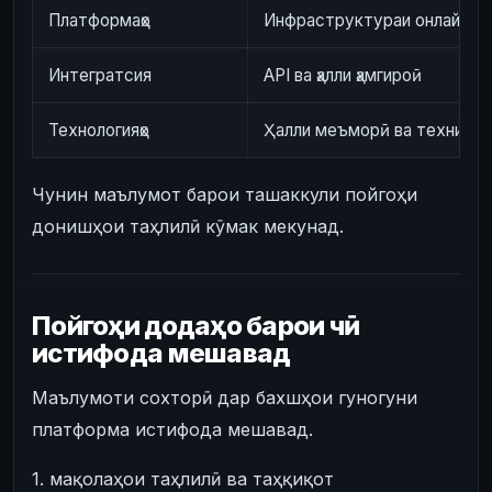
Платформаҳо
Инфраструктураи онлайн в
Интегратсия
API ва ҳалли ҳамгироӣ
Технологияҳо
Ҳалли меъморӣ ва техникӣ
Чунин маълумот барои ташаккули пойгоҳи
донишҳои таҳлилӣ кӯмак мекунад.
Пойгоҳи додаҳо барои чӣ
истифода мешавад
Маълумоти сохторӣ дар бахшҳои гуногуни
платформа истифода мешавад.
1. мақолаҳои таҳлилӣ ва таҳқиқот