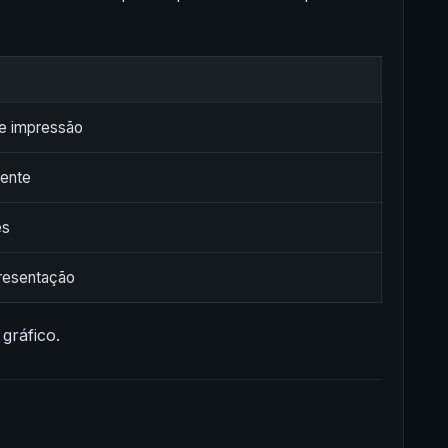
 e impressão
rente
es
presentação
gráfico.