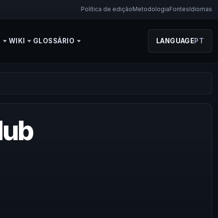
Política de edição
Metodologia
Fontes
Idiomas
S
WIKI
GLOSSÁRIO
LANGUAGE
PT
Hub