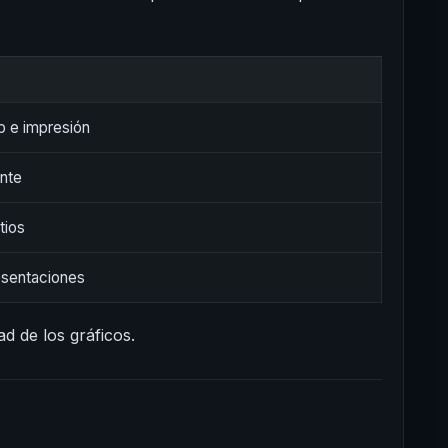
b e impresión
nte
tios
esentaciones
d de los gráficos.