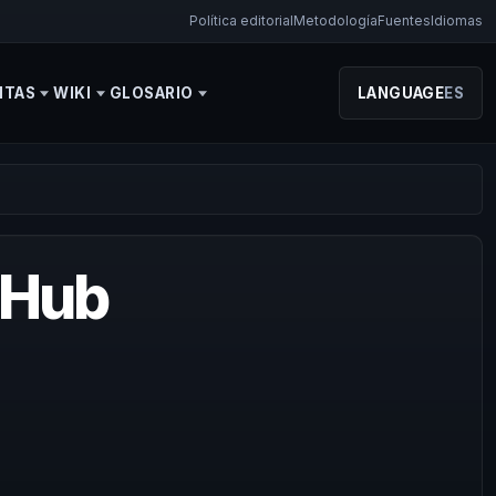
Política editorial
Metodología
Fuentes
Idiomas
NTAS
WIKI
GLOSARIO
LANGUAGE
ES
 Hub