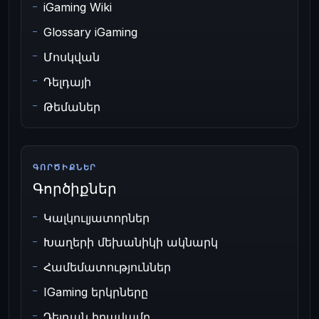
iGaming Wiki
Glossary iGaming
Մոսկվան
Դելդայի
Թեմաներ
ԳՈՐԾԻՔՆԵՐ
Գործիքներ
Կալկուլյատորներ
Խաղերի մեխանիկի ակնարկ
Համեմատություններ
IGaming երկրները
Դելդան իրավամբ