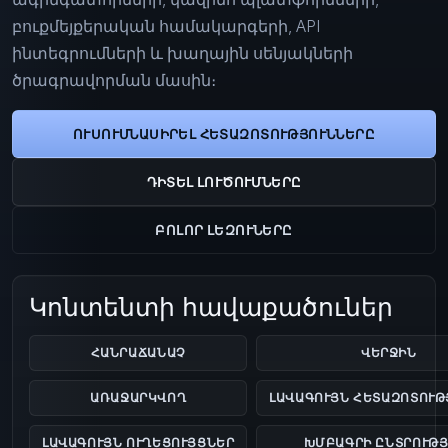
բուքմեյքերական համակարգերի, API
ինտեգրումների և խաղային սենյակների
ծրագրավորման մասին։
ՈՒՍՈՒՄՆԱՍԻՐԵԼ ՀԵՏԱԶՈՏՈՒԹՅՈՒՆՆԵՐԸ
ԴԻՏԵԼ ԼՈՒԾՈՒՄՆԵՐԸ
ԲՈԼՈՐ ԼԵԶՈՒՆԵՐԸ
Կոնտենտի հավաքածուներ
ՀԱՆՐԱՃԱՆԱՉ
ՎԵՐՋԻՆ
ԱՌԱՋԱՐԿՎՈՂ
ԼԱՎԱԳՈՒՅՆ ՀԵՏԱԶՈՏՈՒԹ
ԼԱՎԱԳՈՒՅՆ ՈՒՂԵՑՈՒՅՑՆԵՐ
ԽՄԲԱԳՐԻ ԸՆՏՐՈՒԹՅ