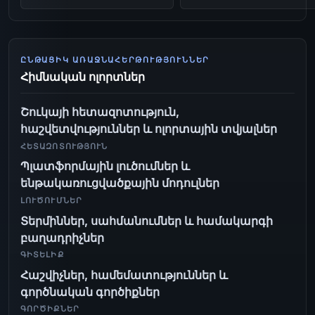
ԸՆԹԱՑԻԿ ԱՌԱՋՆԱՀԵՐԹՈՒԹՅՈՒՆՆԵՐ
Հիմնական ոլորտներ
Շուկայի հետազոտություն,
հաշվետվություններ և ոլորտային տվյալներ
ՀԵՏԱԶՈՏՈՒԹՅՈՒՆ
Պլատֆորմային լուծումներ և
ենթակառուցվածքային մոդուլներ
ԼՈՒԾՈՒՄՆԵՐ
Տերմիններ, սահմանումներ և համակարգի
բաղադրիչներ
ԳԻՏԵԼԻՔ
Հաշվիչներ, համեմատություններ և
գործնական գործիքներ
ԳՈՐԾԻՔՆԵՐ