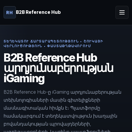
B2B Reference Hub
RH
ՏԵՂԵԿԱՏՈՒ ՃԱՐՏԱՐԱՊԵՏՈՒԹՅՈՒՆ • ՇՈՒԿԱՅԻ
ՎԵՐԼՈՒԾՈՒԹՅՈՒՆ • ՓԱՍՏԱԹՂԹԱՎՈՐՈՒՄ
B2B Reference Hub
արդյունաբերության
iGaming
B2B Reference Hub-ը iGaming արդյունաբերության
տեխնոլոգիաների մասին գիտելիքների
մասնագիտական հիմքն է։ Պլատֆորմը
համակարգում է տեղեկատվություն խաղային
բովանդակության պրովայդերների,
ագրեգատորների, կազինո պլատֆորմների,