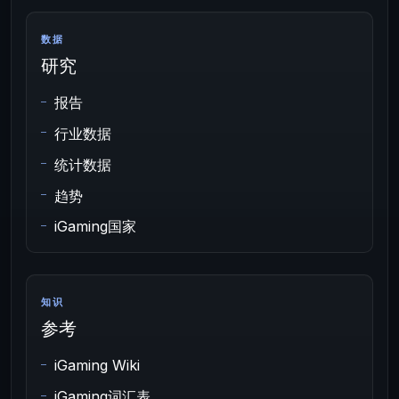
数据
研究
报告
行业数据
统计数据
趋势
iGaming国家
知识
参考
iGaming Wiki
iGaming词汇表