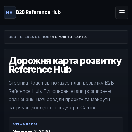
B2B Reference Hub
RH
B2B REFERENCE HUB
ДОРОЖНЯ КАРТА
Дорожня карта розвитку
Reference Hub
Сторінка Roadmap показує план розвитку B2B
Reference Hub. Тут описані етапи розширення
бази знань, нові розділи проекту та майбутні
напрямки досліджень індустрії iGaming.
ОНОВЛЕНО
Червень 3, 2026