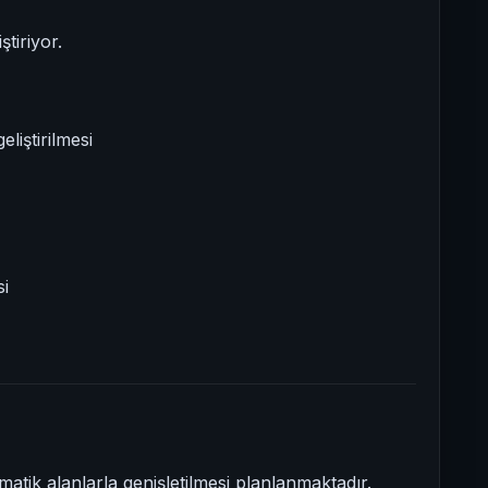
tiriyor.
eliştirilmesi
si
atik alanlarla genişletilmesi planlanmaktadır.