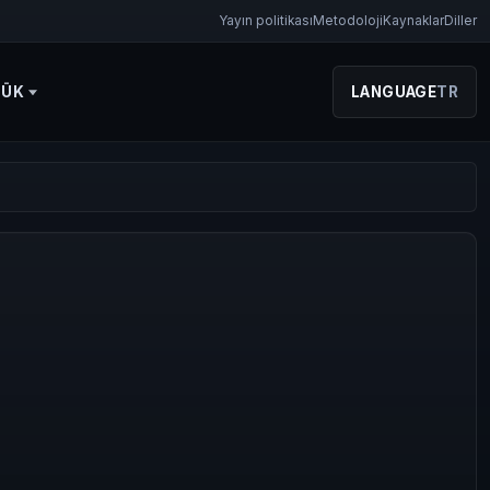
Yayın politikası
Metodoloji
Kaynaklar
Diller
LÜK
LANGUAGE
TR