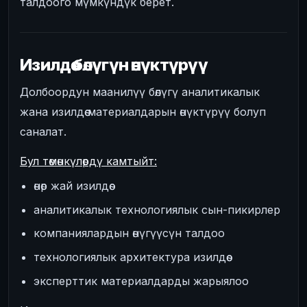
талдоого мүмкүндүк берет.
Изилдөө бөлүгүн өнүктүрүү
Долбоордун маанилүү бөлүгү аналитикалык
жана изилдөө материалдарын өнүктүрүү болуп
саналат.
Бул төмөнкүлөрдү камтыйт:
өнөр жай изилдөө
аналитикалык технологиялык сын-пикирлер
компаниялардын өнүгүүсүн талдоо
технологиялык архитектура изилдөө
эксперттик материалдарды жарыялоо