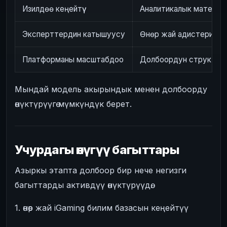
Изилдөө кеңейтүү
Аналитикалык матери
Эксперттердин катышуусу
Өнөр жай адистерин т
Платформаны масштабдоо
Долбоордун структурас
Мындай модель акырындык менен долбоорду
өнүктүрүүгө мүмкүндүк берет.
Учурдагы өнүгүү багыттары
Азыркы этапта долбоор бир нече негизги
багыттарды активдүү өнүктүрүүдө.
1. өнөр жай iGaming билим базасын кеңейтүү