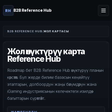
B2B Reference Hub
RH
B2B REFERENCE HUB
ЖОЛ КАРТАСЫ
Жол өнүктүрүү карта
Reference Hub
Roadmap бет B2B Reference Hub өнүктүрүү планын
көрсөтөт. Бул жерде билим базасын кеңейтүү
этаптарын, долбоордун жаңы бөлүмдөрүн жана
iGaming индустриясынын келечектеги изилдөө
багыттарын сүрөттөйт.