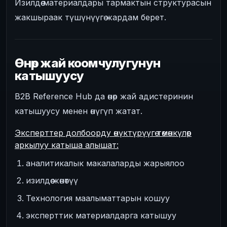
Изилдөө материалдары тармактын структурасын
жакшыраак түшүнүүгө жардам берет.
Өнөр жай коомчулугунун
катышуусу
B2B Reference Hub да өнөр жай адистеринин
катышуусу менен өнүгүп жатат.
Эксперттер долбоорду өнүктүрүүгө төмөнкүлөр
аркылуу катыша алышат:
аналитикалык макалаларды жарыялоо
изилдөө жөнөтүү
Технология маалыматтарын кошуу
эксперттик материалдарга катышуу