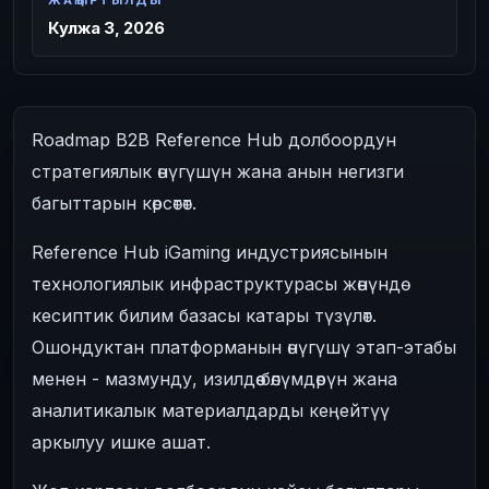
ЖАҢЫРТЫЛДЫ
Кулжа 3, 2026
Roadmap B2B Reference Hub долбоордун
стратегиялык өнүгүшүн жана анын негизги
багыттарын көрсөтөт.
Reference Hub iGaming индустриясынын
технологиялык инфраструктурасы жөнүндө
кесиптик билим базасы катары түзүлөт.
Ошондуктан платформанын өнүгүшү этап-этабы
менен - мазмунду, изилдөө бөлүмдөрүн жана
аналитикалык материалдарды кеңейтүү
аркылуу ишке ашат.