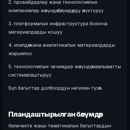
2. провайдерлер жана технологиялык
компаниялар жөнүндө бөлүмдөрдү өнүктүрүү
3. платформалык инфраструктура боюнча
материалдарды кошуу
4. изилдөө жана аналитикалык материалдарды
жарыялоо
5. технологиялык чечимдер жөнүндө маалыматты
системалаштыруу
Бул багыттар долбоордун негизин түзөт.
Пландаштырылган бөлүмдөр
Келечекте жаңы тематикалык багыттардын