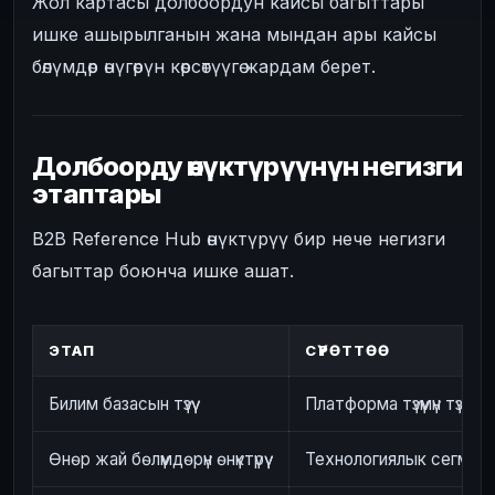
Жол картасы долбоордун кайсы багыттары
ишке ашырылганын жана мындан ары кайсы
бөлүмдөр өнүгөрүн көрсөтүүгө жардам берет.
Долбоорду өнүктүрүүнүн негизги
этаптары
B2B Reference Hub өнүктүрүү бир нече негизги
багыттар боюнча ишке ашат.
ЭТАП
СҮРӨТТӨӨ
Билим базасын түзүү
Платформа түзүмүн түзүү
Өнөр жай бөлүмдөрүн өнүктүрүү
Технологиялык сегмен