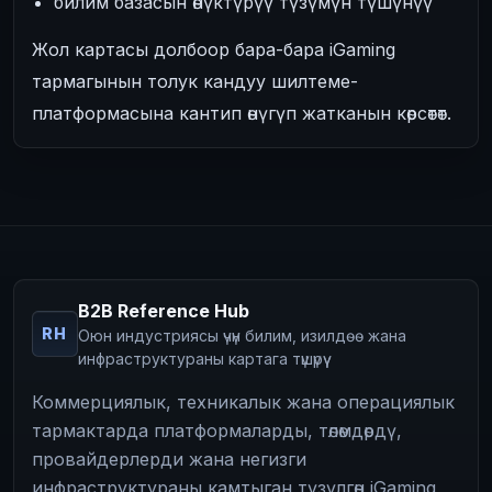
билим базасын өнүктүрүү түзүмүн түшүнүү
Жол картасы долбоор бара-бара iGaming
тармагынын толук кандуу шилтеме-
платформасына кантип өнүгүп жатканын көрсөтөт.
B2B Reference Hub
RH
Оюн индустриясы үчүн билим, изилдөө жана
инфраструктураны картага түшүрүү
Коммерциялык, техникалык жана операциялык
тармактарда платформаларды, төлөмдөрдү,
провайдерлерди жана негизги
инфраструктураны камтыган түзүлгөн iGaming