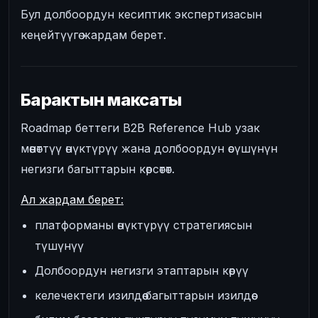
Бул долбоордун кесиптик экспертизасын
кеңейтүүгө жардам берет.
Барактын максаты
Roadmap беттеги B2B Reference Hub узак
мөөнөттүү өнүктүрүү жана долбоордун өсүшүнүн
негизги багыттарын көрсөтөт.
Ал жардам берет:
платформаны өнүктүрүү стратегиясын
түшүнүү
Долбоордун негизги этаптарын көрүү
келечектеги изилдөө багыттарын изилдөө