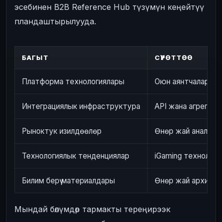
эсебинен B2B Reference Hub түзүмүн кеңейтүү
пландаштырылууда.
БАГЫТ
СҮРӨТТӨӨ
Платформа технологиялары
Оюн аянтчаларын
Интеграциялык инфраструктура
API жана агрегато
Рыноктук изилдөөлөр
Өнөр жай аналити
Технологиялык тенденциялар
iGaming технологияс
Билим берүү материалдары
Өнөр жай архитект
Мындай бөлүмдөр тармакты тереңирээк