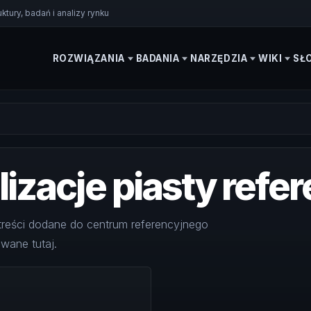
tury, badań i analizy rynku
ROZWIĄZANIA
BADANIA
NARZĘDZIA
WIKI
SŁ
izacje piasty refer
treści dodane do centrum referencyjnego
owane tutaj.