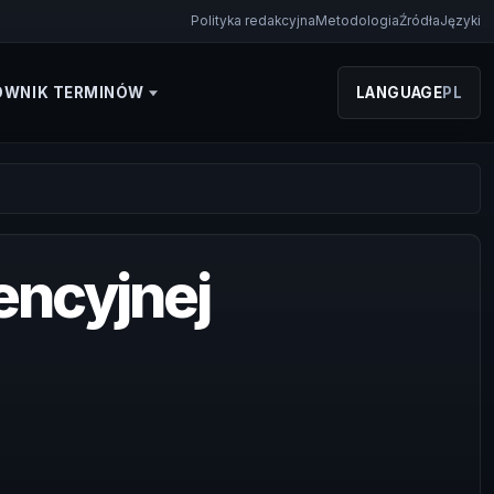
Polityka redakcyjna
Metodologia
Źródła
Języki
OWNIK TERMINÓW
LANGUAGE
PL
encyjnej