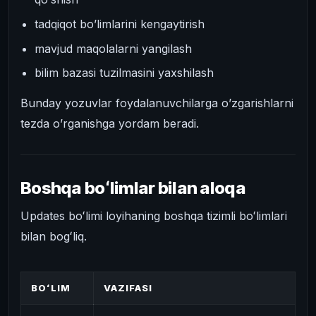
tadqiqot bo’limlarini kengaytirish
mavjud maqolalarni yangilash
bilim bazasi tuzilmasini yaxshilash
Bunday yozuvlar foydalanuvchilarga o’zgarishlarni
tezda o’rganishga yordam beradi.
Boshqa boʻlimlar bilan aloqa
Updates boʻlimi loyihaning boshqa tizimli boʻlimlari
bilan bogʻliq.
BOʻLIM
VAZIFASI