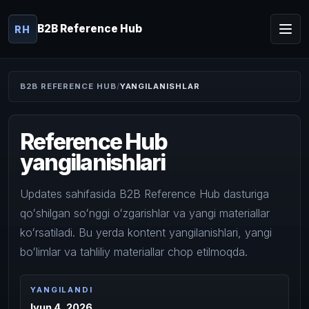
B2B Reference Hub
RH
B2B REFERENCE HUB
YANGILANISHLAR
Reference Hub
yangilanishlari
Updates sahifasida B2B Reference Hub dasturiga
qoʻshilgan soʻnggi oʻzgarishlar va yangi materiallar
koʻrsatiladi. Bu yerda kontent yangilanishlari, yangi
boʻlimlar va tahliliy materiallar chop etilmoqda.
YANGILANDI
Iyun 4, 2026