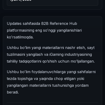
Updates sahifasida B2B Reference Hub
platformasining eng soʻnggi yangilanishlari
koʻrsatilmoqda.
Ushbu bo’lim yangi materiallarni nashr etish, sayt
tuzilmasini yangilash va iGaming industriyasining
tahliliy tadqiqotlarini qo’shish uchun mo’ljallangan.
Ushbu boʻlim foydalanuvchilarga yangi sahifalarni
tezda topishga va yaqinda chop etilgan yoki
yangilangan materiallarni tushunishga yordam
beradi.