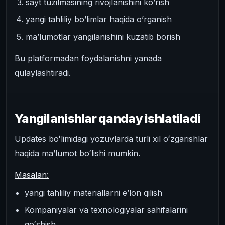
sayt tuzilmasining rivojlanishini ko’rish
yangi tahliliy bo’limlar haqida o’rganish
ma’lumotlar yangilanishini kuzatib borish
Bu platformadan foydalanishni yanada
qulaylashtiradi.
Yangilanishlar qanday ishlatiladi
Updates boʻlimidagi yozuvlarda turli xil oʻzgarishlar
haqida maʼlumot boʻlishi mumkin.
Masalan:
yangi tahliliy materiallarni e’lon qilish
Kompaniyalar va texnologiyalar sahifalarini
qoʻshish