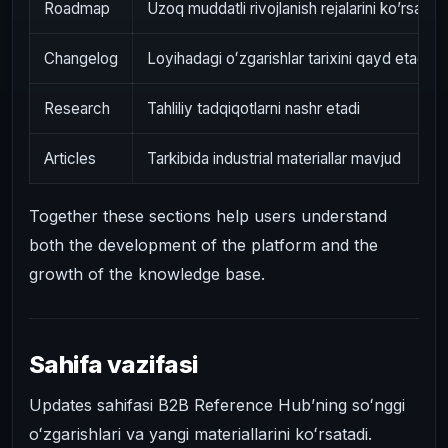
Roadmap
Uzoq muddatli rivojlanish rejalarini ko’rsatadi
Changelog
Loyihadagi oʻzgarishlar tarixini qayd etadi
Research
Tahliliy tadqiqotlarni nashr etadi
Articles
Tarkibida industrial materiallar mavjud
Together these sections help users understand
both the development of the platform and the
growth of the knowledge base.
Sahifa vazifasi
Updates sahifasi B2B Reference Hub’ning soʻnggi
oʻzgarishlari va yangi materiallarini koʻrsatadi.