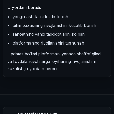
U yordam beradi:
yangi nashrlarni tezda topish
bilim bazasining rivojlanishini kuzatib borish
sanoatning yangi tadqiqotlarini ko’rish
platformaning rivojlanishini tushunish
Updates boʻlimi platformani yanada shaffof qiladi
va foydalanuvchilarga loyihaning rivojlanishini
kuzatishga yordam beradi.