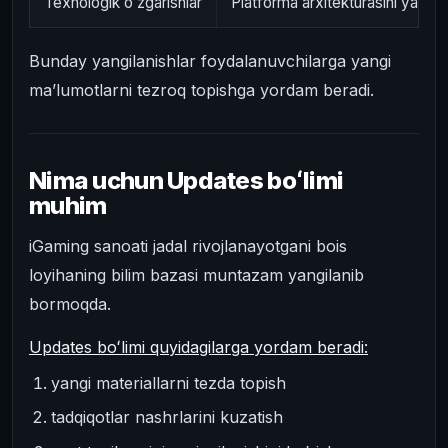
Texnologik oʻzgarishlar
Platforma arxitekturasini yangil
Bunday yangilanishlar foydalanuvchilarga yangi
maʼlumotlarni tezroq topishga yordam beradi.
Nima uchun Updates boʻlimi
muhim
iGaming sanoati jadal rivojlanayotgani bois
loyihaning bilim bazasi muntazam yangilanib
bormoqda.
Updates boʻlimi quyidagilarga yordam beradi:
yangi materiallarni tezda topish
tadqiqotlar nashrlarini kuzatish