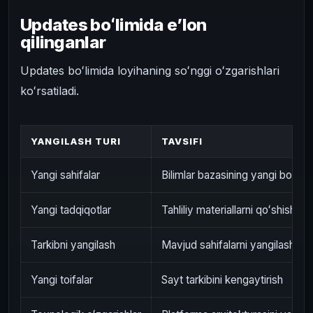
Updates boʻlimida eʼlon
qilinganlar
Updates boʻlimida loyihaning soʻnggi oʻzgarishlari
koʻrsatiladi.
YANGILASH TURI
TAVSIFI
Yangi sahifalar
Bilimlar bazasining yangi bo’liml
Yangi tadqiqotlar
Tahliliy materiallarni qoʻshish
Tarkibni yangilash
Mavjud sahifalarni yangilash
Yangi toifalar
Sayt tarkibini kengaytirish