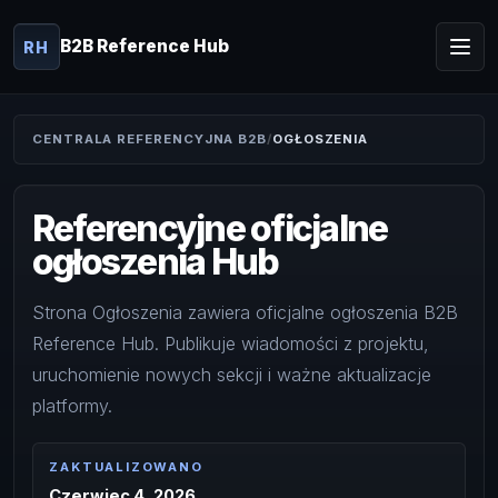
B2B Reference Hub
RH
CENTRALA REFERENCYJNA B2B
OGŁOSZENIA
Referencyjne oficjalne
ogłoszenia Hub
Strona Ogłoszenia zawiera oficjalne ogłoszenia B2B
Reference Hub. Publikuje wiadomości z projektu,
uruchomienie nowych sekcji i ważne aktualizacje
platformy.
ZAKTUALIZOWANO
Czerwiec 4, 2026