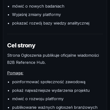
mówić o nowych badaniach
Wyjaśnij zmiany platformy
pokazać rozwój bazy wiedzy analitycznej
Cel strony
Strona Ogłoszenia publikuje oficjalne wiadomości
B2B Reference Hub.
Pomaga:
poinformować społeczność zawodową
pokaż najważniejsze wydarzenia projektu
mówić o rozwoju platformy
publikowanie ważnych ogłoszeń branżowych