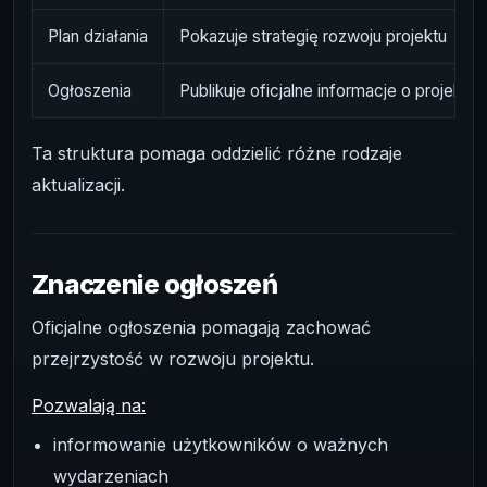
Plan działania
Pokazuje strategię rozwoju projektu
Ogłoszenia
Publikuje oficjalne informacje o projekcie
Ta struktura pomaga oddzielić różne rodzaje
aktualizacji.
Znaczenie ogłoszeń
Oficjalne ogłoszenia pomagają zachować
przejrzystość w rozwoju projektu.
Pozwalają na:
informowanie użytkowników o ważnych
wydarzeniach