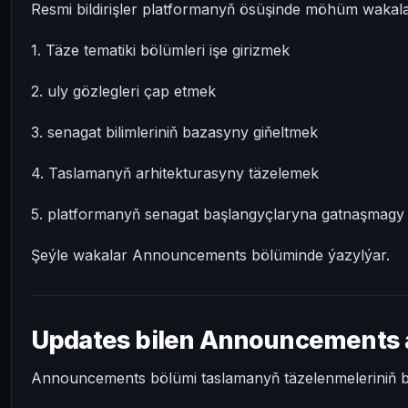
Resmi bildirişler platformanyň ösüşinde möhüm wakal
1. Täze tematiki bölümleri işe girizmek
2. uly gözlegleri çap etmek
3. senagat bilimleriniň bazasyny giňeltmek
4. Taslamanyň arhitekturasyny täzelemek
5. platformanyň senagat başlangyçlaryna gatnaşmagy
Şeýle wakalar Announcements bölüminde ýazylýar.
Updates bilen Announcements 
Announcements bölümi taslamanyň täzelenmeleriniň be