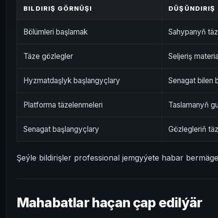
BILDIRIŞ GÖRNÜŞI
DÜŞÜNDIRIŞ
Bölümleri başlamak
Sahypanyň täz
Täze gözlegler
Seljeriş mater
Hyzmatdaşlyk başlangyçlary
Senagat bilen b
Platforma täzelenmeleri
Taslamanyň gu
Senagat başlangyçlary
Gözlegleriň tä
Şeýle bildirişler professional jemgyýete habar bermäg
Mahabatlar haçan çap edilýär