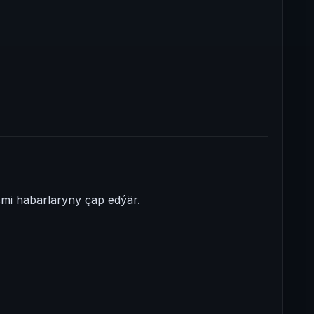
i habarlaryny çap edýär.