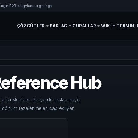
si üçin B2B salgylanma gatlagy
ÇÖZGÜTLER
BARLAG
GURALLAR
WIKI
TERMINL
 Reference Hub
dirişleri bar. Bu ýerde taslamanyň
yň möhüm täzelenmeleri çap edilýär.