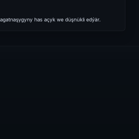
agatnaşygyny has açyk we düşnükli edýär.