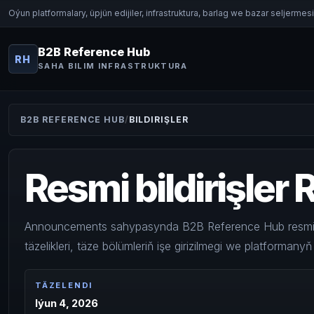
Oýun platformalary, üpjün edijiler, infrastruktura, barlag we bazar seljerme
B2B Reference Hub
RH
SAHA BILIM INFRASTRUKTURA
B2B REFERENCE HUB
BILDIRIŞLER
Resmi bildirişler
Announcements sahypasynda B2B Reference Hub resmi bil
täzelikleri, täze bölümleriň işe girizilmegi we platforman
TÄZELENDI
Iýun 4, 2026