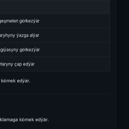
eşmeleri görkezýär
taryhyny ýazga alýar
egiýasyny görkezýär
rlaryny çap edýär
e kömek edýär.
saklamaga kömek edýär.