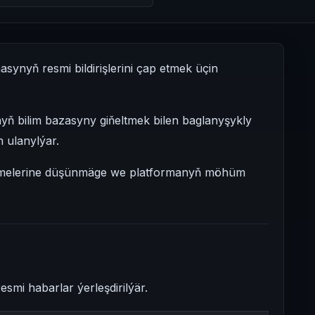
nyň resmi bildirişlerini çap etmek üçin
 bilim bazasyny giňeltmek bilen baglanyşykly
 ulanylýar.
şmelerine düşünmäge we platformanyň möhüm
mi habarlar ýerleşdirilýär.