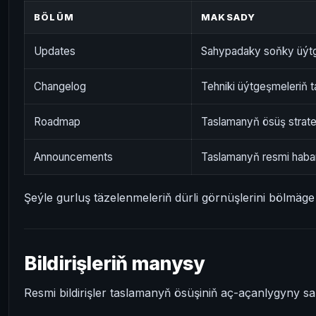
BÖLÜM
MAKSADY
Updates
Sahypadaky soňky üýtg
Changelog
Tehniki üýtgeşmeleriň 
Roadmap
Taslamanyň ösüş strat
Announcements
Taslamanyň resmi haba
Şeýle gurluş täzelenmeleriň dürli görnüşlerini bölmäg
Bildirişleriň manysy
Resmi bildirişler taslamanyň ösüşiniň aç-açanlygyny 