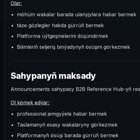
Olar:
möhüm wakalar barada ulanyjylara habar bermek
täze gözlegler hakda gürrüň bermek
Platforma üýtgeşmelerini düşündirmek
Bilimleriň seljeriş binýadynyň ösüşini görkezmek
Sahypanyň maksady
Announcements sahypasy B2B Reference Hub-yň resm
Ol kömek edýär:
professional jemgyýete habar bermek
Taslamanyň esasy wakalaryny görkezmek
Platformanyň ösüşi barada gürrüň bermek