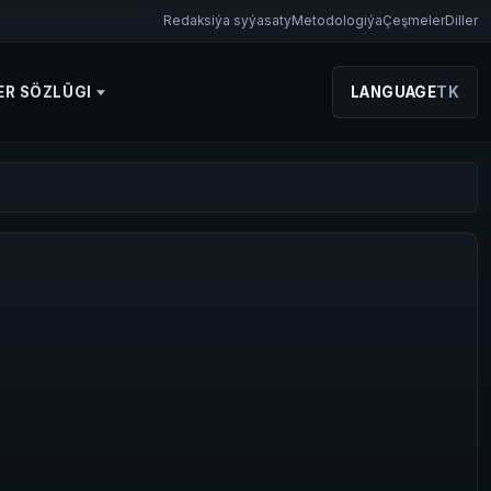
Redaksiýa syýasaty
Metodologiýa
Çeşmeler
Diller
ER SÖZLÜGI
LANGUAGE
TK