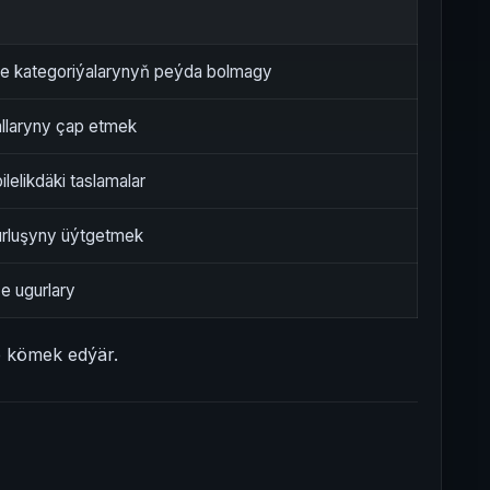
e kategoriýalarynyň peýda bolmagy
iallaryny çap etmek
ilelikdäki taslamalar
rluşyny üýtgetmek
ze ugurlary
e kömek edýär.