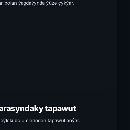
ar bolan ýagdaýynda ýüze çykýar.
arasyndaky tapawut
ýleki bölümlerinden tapawutlanýar.