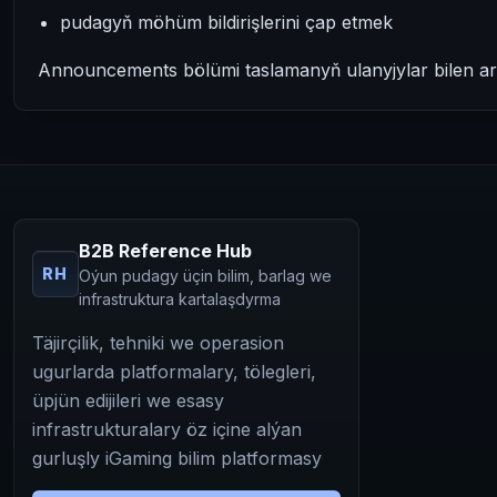
pudagyň möhüm bildirişlerini çap etmek
Announcements bölümi taslamanyň ulanyjylar bilen ar
B2B Reference Hub
RH
Oýun pudagy üçin bilim, barlag we
infrastruktura kartalaşdyrma
Täjirçilik, tehniki we operasion
ugurlarda platformalary, tölegleri,
üpjün edijileri we esasy
infrastrukturalary öz içine alýan
gurluşly iGaming bilim platformasy