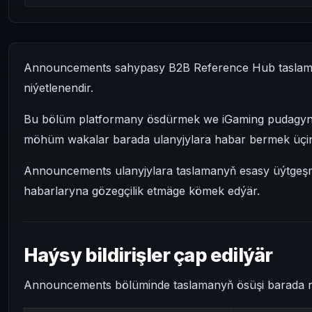
Announcements sahypasy B2B Reference Hub taslamasy
niýetlenendir.
Bu bölüm platformany ösdürmek we iGaming pudagynyň
möhüm wakalar barada ulanyjylara habar bermek üçin
Announcements ulanyjylara taslamanyň esasy üýtge
habarlaryna gözegçilik etmäge kömek edýär.
Haýsy bildirişler çap edilýär
Announcements bölüminde taslamanyň ösüşi barada res