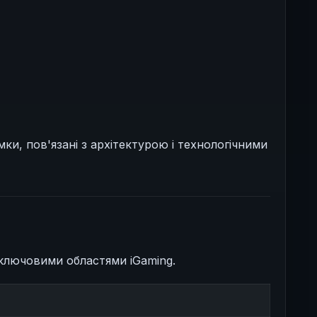
ки, пов'язані з архітектурою і технологічними
и
ключовими областями iGaming.