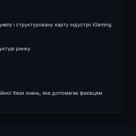
ілу і структуровану карту індустрії iGaming.
уктурі ринку
йної бази знань, яка допомагає фахівцям