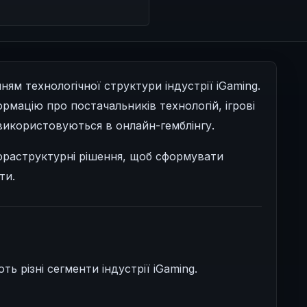
ям технологічної структури індустрії iGaming.
рмацію про постачальників технологій, ігрові
 використовуються в онлайн-гемблінгу.
нфраструктурні рішення, щоб сформувати
ти.
ь різні сегменти індустрії iGaming.