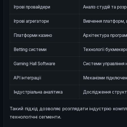
Ігрові провайдери
Аналіз студій та роз
Ігрові агрегатори
Вивчення платформ,
Платформи казино
Архітектура програм
Betting системи
Технології букмеке
Gaming Hall Software
Системи управління 
API інтеграції
Механізми підключенн
Індустріальна аналітика
Дослідження структ
Такий підхід дозволяє розглядати індустрію компле
технологічні сегменти.