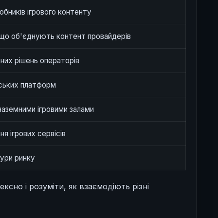
робників ігрового контенту
 що об'єднують контент провайдерів
них рішень операторів
рських платформ
наземними ігровими залами
я ігрових сервісів
ури ринку
ксно і розуміти, як взаємодіють різні