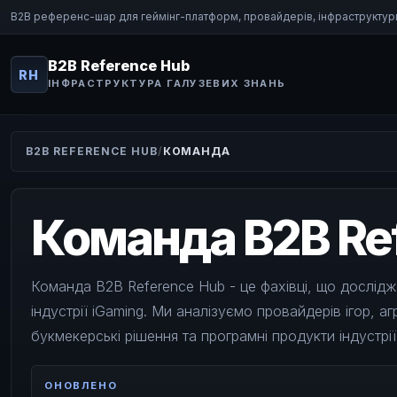
B2B референс-шар для геймінг-платформ, провайдерів, інфраструктури
B2B Reference Hub
RH
ІНФРАСТРУКТУРА ГАЛУЗЕВИХ ЗНАНЬ
B2B REFERENCE HUB
КОМАНДА
Команда B2B Re
Команда B2B Reference Hub - це фахівці, що дослідж
індустрії iGaming. Ми аналізуємо провайдерів ігор, а
букмекерські рішення та програмні продукти індустрії
ОНОВЛЕНО