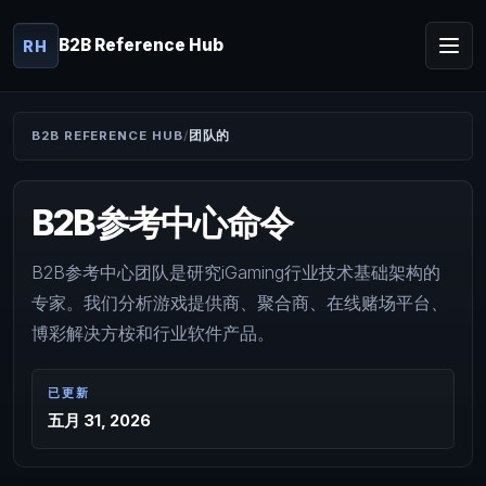
B2B Reference Hub
RH
B2B REFERENCE HUB
团队的
B2B参考中心命令
B2B参考中心团队是研究iGaming行业技术基础架构的
专家。我们分析游戏提供商、聚合商、在线赌场平台、
博彩解决方桉和行业软件产品。
已更新
五月 31, 2026