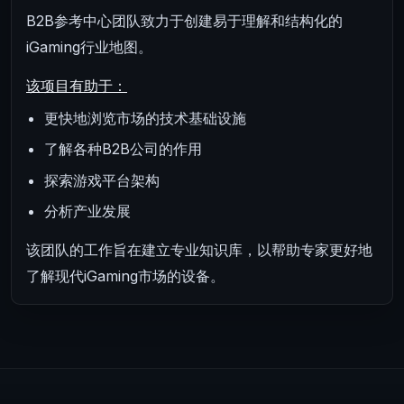
B2B参考中心团队致力于创建易于理解和结构化的
iGaming行业地图。
该项目有助于：
更快地浏览市场的技术基础设施
了解各种B2B公司的作用
探索游戏平台架构
分析产业发展
该团队的工作旨在建立专业知识库，以帮助专家更好地
了解现代iGaming市场的设备。