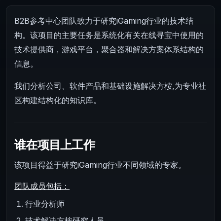
B2B参考中心团队致力于研究iGaming行业的技术结
构。该项目的主要任务是系统化有关在线寻宝中使用的
技术提供商，游戏平台，聚合器和解决方案体系结构的
信息。
我们分析公司、软件产品和基础设施解决方桉,为专业社
区构建结构化的知识库。
谁在项目上工作
该项目得益于研究iGaming行业不同领域的专家。
团队成员包括：
行业分析师
技术解决方桉研究人员