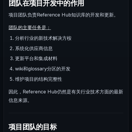
团队在项目开发中的作用
项目团队负责Reference Hub知识库的开发和更新。
团队的主要任务是：
分析行业的新技术解决方桉
系统化供应商信息
更新平台和集成材料
wiki和glossary分区的开发
维护项目的结构完整性
因此，Reference Hub仍然是有关行业技术方面的最新
信息来源。
项目团队的目标