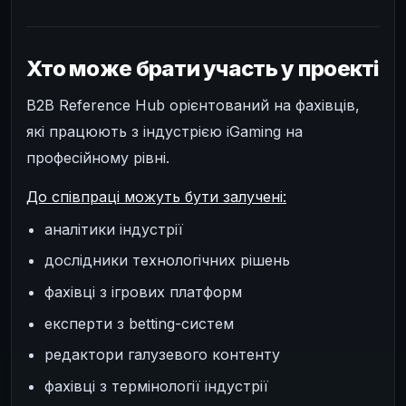
Хто може брати участь у проекті
B2B Reference Hub орієнтований на фахівців,
які працюють з індустрією iGaming на
професійному рівні.
До співпраці можуть бути залучені:
аналітики індустрії
дослідники технологічних рішень
фахівці з ігрових платформ
експерти з betting-систем
редактори галузевого контенту
фахівці з термінології індустрії