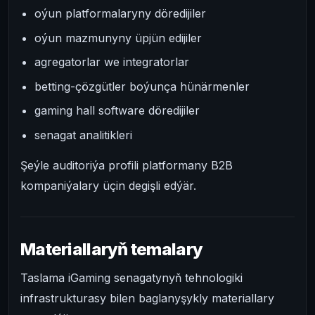
oýun platformalaryny döredijiler
oýun mazmunyny üpjün edijiler
agregatorlar we integratorlar
betting-çözgütler boýunça hünärmenler
gaming hall software döredijiler
senagat analitikleri
Şeýle auditoriýa profili platformany B2B
kompaniýalary üçin degişli edýär.
Materiallaryň temalary
Taslama iGaming senagatynyň tehnologiki
infrastrukturasy bilen baglanyşykly materiallary