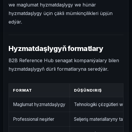
we maglumat hyzmatdaşlygy we hünär
hyzmatdaşlygy üçin çäkli mümkinçilikleri üpjün
edýär.
Hyzmatdaşlygyň formatlary
B2B Reference Hub senagat kompaniýalary bilen
hyzmatdaşlygyň dürli formatlaryna seredýär.
FORMAT
DÜŞÜNDIRIŞ
Maglumat hyzmatdaşlygy
Tehnologiki çözgütleri we p
Professional neşirler
Seljeriş materiallaryny taýýa