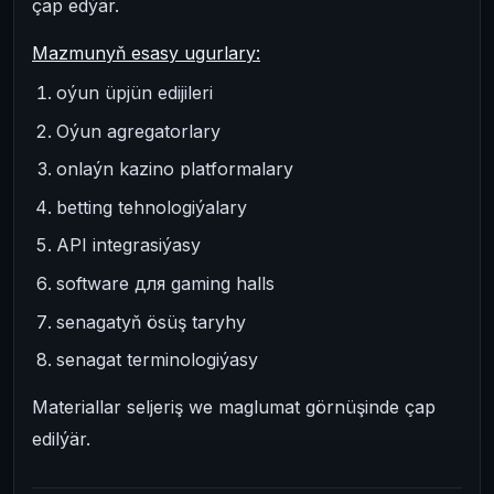
çap edýär.
Mazmunyň esasy ugurlary:
oýun üpjün edijileri
Oýun agregatorlary
onlaýn kazino platformalary
betting tehnologiýalary
API integrasiýasy
software для gaming halls
senagatyň ösüş taryhy
senagat terminologiýasy
Materiallar seljeriş we maglumat görnüşinde çap
edilýär.