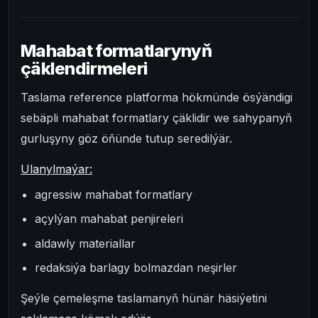
Mahabat formatlarynyň
çäklendirmeleri
Taslama reference platforma hökmünde ösýändigi
sebäpli mahabat formatlary çäklidir we sahypanyň
gurluşyny göz öňünde tutup seredilýär.
Ulanylmaýar:
agressiw mahabat formatlary
açylýan mahabat penjireleri
aldawly materiallar
redaksiýa barlagy bolmazdan neşirler
Şeýle çemeleşme taslamanyň hünär häsiýetini