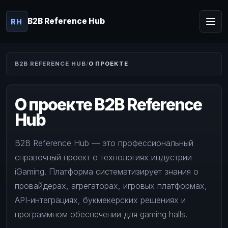
B2B Reference Hub
RH
B2B REFERENCE HUB
О ПРОЕКТЕ
О проекте B2B Reference
Hub
B2B Reference Hub — это профессиональный
справочный проект о технологиях индустрии
iGaming. Платформа систематизирует знания о
провайдерах, агрегаторах, игровых платформах,
API-интеграциях, букмекерских решениях и
программном обеспечении для gaming halls.