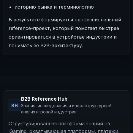
историю рынка и терминологию
В результате формируется профессиональный
reference-проект, который помогает быстрее
ориентироваться в устройстве индустрии и
понимать ее B2B-архитектуру.
B2B Reference Hub
RH
Знания, исследования и инфраструктурный
анализ игровой индустрии.
Структурированная платформа знаний об
iGaming, охватывающая платформы, платежи,