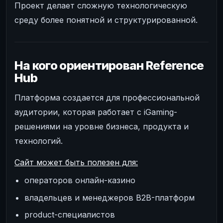
Проект делает сложную технологическую
среду более понятной и структурированной.
На кого ориентирован Reference
Hub
Платформа создается для профессиональной
аудитории, которая работает с iGaming-
решениями на уровне бизнеса, продукта и
технологий.
Сайт может быть полезен для:
операторов онлайн-казино
владельцев и менеджеров B2B-платформ
product-специалистов