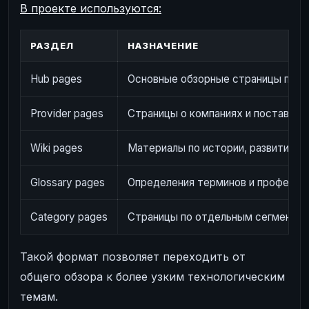
В проекте используются:
РАЗДЕЛ
НАЗНАЧЕНИЕ
Hub pages
Основные обзорные страницы по к
Provider pages
Страницы о компаниях и поставщи
Wiki pages
Материалы по истории, развитию и
Glossary pages
Определения терминов и професси
Category pages
Страницы по отдельным сегментам
Такой формат позволяет переходить от
общего обзора к более узким технологическим
темам.