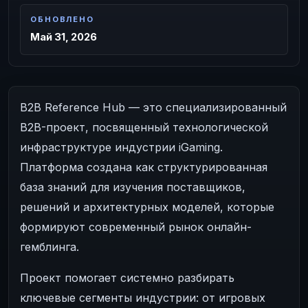
ОБНОВЛЕНО
Май 31, 2026
B2B Reference Hub — это специализированный
B2B-проект, посвященный технологической
инфраструктуре индустрии iGaming.
Платформа создана как структурированная
база знаний для изучения поставщиков,
решений и архитектурных моделей, которые
формируют современный рынок онлайн-
гемблинга.
Проект помогает системно разбирать
ключевые сегменты индустрии: от игровых