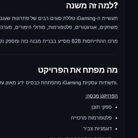
למה זה משנה?
תעשיית ה-iGaming כוללת סוגים רבים של פתר
משחקים, אגרגטורים, פלטפורמות, מודולי הימורים, מערכו
מרכז ההתייחסות B2B מסייע בבניית מבנה כזה ומספק נקודת כניסה נוחה ללמידה בתעשייה.
מה מפתח את הפרויקט
B2B Reference Hub מתפתחת כבסיס ידע מאוזן על טכנולוגיות iGaming ותשתיות עסקיות.
הפרויקט מכסה:
ספקי תוכן
פלטפורמות מרכזייה
דוגמניות צביר