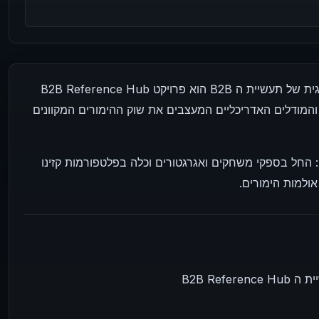
B2B Reference Hub הוא פרויקט B2B המיועד לתשתית הטכנולוגית של תעשיית ה-iGaming. הפלטפורמה מעוצבת
המודלים האדריכליים המעצבים את שוק ההימורים המקוונים
החל בספקי משחקים ואגרגטורים וכלה בפלטפורמות קזינו