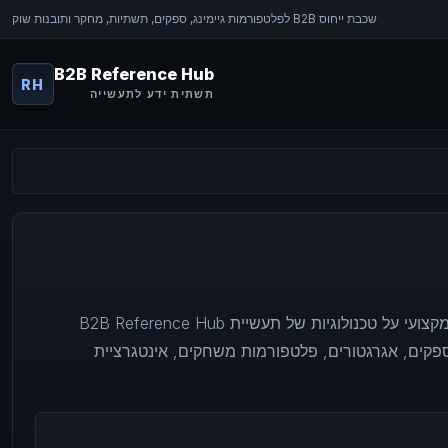
שכבת ייחוס B2B לפלטפורמות גיימינג, ספקים, תשתיות, מחקר ותובנות שוק
B2B Reference Hub
RH
תשתית ידע לתעשייה
B2B Reference Hub הוא פרויקט התייחסות מקצועי על טכנולוגיות של תעשיית iGaming. הפלטפורמה
גרגטורים, פלטפורמות משחקים, אינטגרציית API, פתרונות הימורים ותוכנה