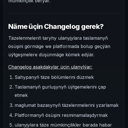
mümkinçilik berýär.
Näme üçin Changelog gerek?
Täzelenmeleriň taryhy ulanyjylara taslamanyň
ösüşini görmäge we platformada bolup geçýän
üýtgeşmelere düşünmäge kömek edýär.
Changelog aşakdakylar üçin ulanylýar:
Sahypanyň täze bölümlerini düzmek
Taslamanyň gurluşynyň üýtgemelerini çap
etmek
maglumat bazasynyň täzelenmelerini yzarlamak
Platformanyň ösüşini resminamalaşdyrmak
ulanyjylara täze mümkinçilikler barada habar