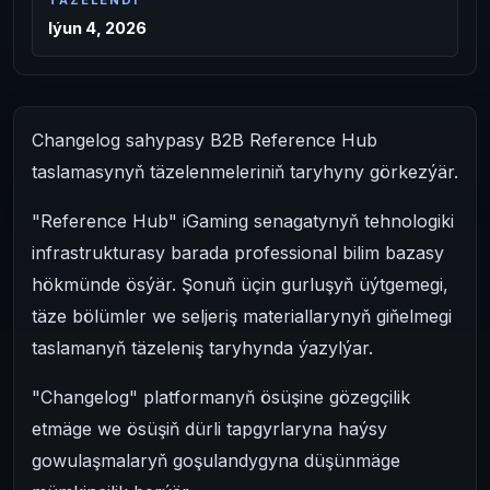
TÄZELENDI
Iýun 4, 2026
Changelog sahypasy B2B Reference Hub
taslamasynyň täzelenmeleriniň taryhyny görkezýär.
"Reference Hub" iGaming senagatynyň tehnologiki
infrastrukturasy barada professional bilim bazasy
hökmünde ösýär. Şonuň üçin gurluşyň üýtgemegi,
täze bölümler we seljeriş materiallarynyň giňelmegi
taslamanyň täzeleniş taryhynda ýazylýar.
"Changelog" platformanyň ösüşine gözegçilik
etmäge we ösüşiň dürli tapgyrlaryna haýsy
gowulaşmalaryň goşulandygyna düşünmäge