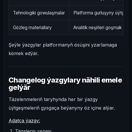
Tehnologiki gowulaşmalar
Platforma gurluşyny üýtget
Gözleg materiallary
Analitik neşirleri goşmak
Şeýle ýazgylar platformanyň ösüşini yzarlamaga
kömek edýär.
Changelog ýazgylary nähili emele
gelýär
Täzelenmeleriň taryhynda her bir ýazgy
üýtgeşmeleriň gysgaça beýanyny öz içine alýar.
Adatça ýazgy:
Täzeleniş senesi