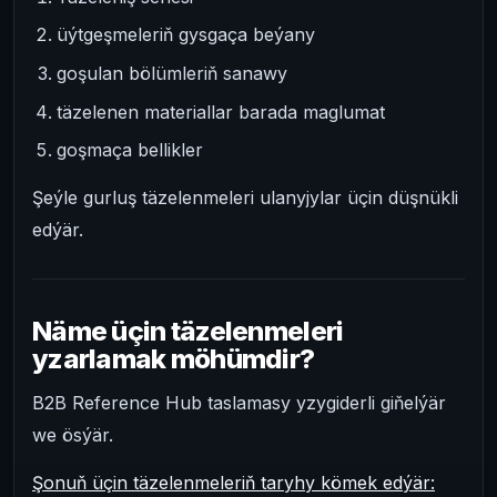
üýtgeşmeleriň gysgaça beýany
goşulan bölümleriň sanawy
täzelenen materiallar barada maglumat
goşmaça bellikler
Şeýle gurluş täzelenmeleri ulanyjylar üçin düşnükli
edýär.
Näme üçin täzelenmeleri
yzarlamak möhümdir?
B2B Reference Hub taslamasy yzygiderli giňelýär
we ösýär.
Şonuň üçin täzelenmeleriň taryhy kömek edýär: