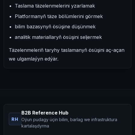
Taslama täzelenmelerini yzarlamak
Platformanyň täze bölümlerini görmek
bilim bazasynyň ösüşine düşünmek
analitik materiallaryň ösüşini seljermek
Täzelenmeleriň taryhy taslamanyň ösüşini aç-açan
we ulgamlaýyn edýär.
B2B Reference Hub
RH
Oýun pudagy üçin bilim, barlag we infrastruktura
kartalaşdyrma