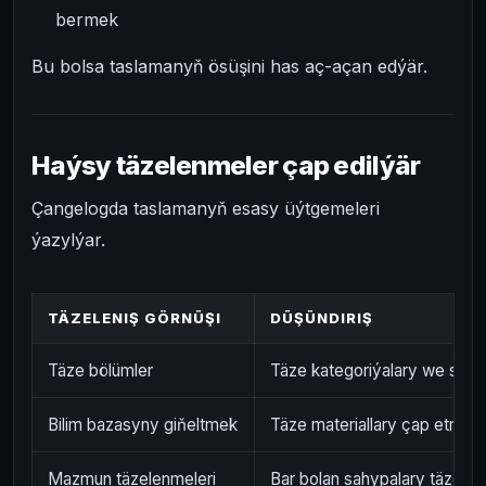
bermek
Bu bolsa taslamanyň ösüşini has aç-açan edýär.
Haýsy täzelenmeler çap edilýär
Çangelogda taslamanyň esasy üýtgemeleri
ýazylýar.
TÄZELENIŞ GÖRNÜŞI
DÜŞÜNDIRIŞ
Täze bölümler
Täze kategoriýalary we sah
Bilim bazasyny giňeltmek
Täze materiallary çap etmek
Mazmun täzelenmeleri
Bar bolan sahypalary täzele