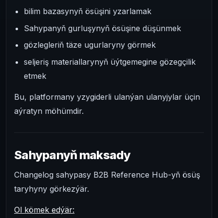
bilim bazasynyň ösüşini yzarlamak
Sahypanyň gurluşynyň ösüşine düşünmek
gözlegleriň täze ugurlaryny görmek
seljeriş materiallarynyň üýtgemegine gözegçilik
etmek
Bu, platformany yzygiderli ulanýan ulanyjylar üçin
aýratyn möhümdir.
Sahypanyň maksady
Changelog sahypasy B2B Reference Hub-yň ösüş
taryhyny görkezýär.
Ol kömek edýär: