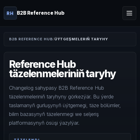
B2B Reference Hub
RH
B2B REFERENCE HUB
ÜÝTGEŞMELERIŇ TARYHY
Reference Hub
täzelenmeleriniň taryhy
Changelog sahypasy B2B Reference Hub
täzelenmeleriniň taryhyny görkezýär. Bu ýerde
taslamanyň gurluşynyň üýtgemegi, täze bölümler,
bilim bazasynyň täzelenmegi we seljeriş
platformasynyň ösüşi ýazylýar.