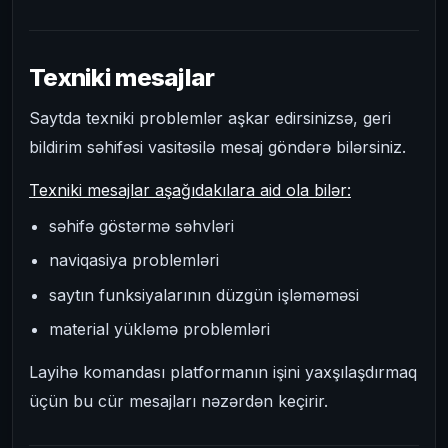
Texniki mesajlar
Saytda texniki problemlər aşkar edirsinizsə, geri
bildirim səhifəsi vasitəsilə mesaj göndərə bilərsiniz.
Texniki mesajlar aşağıdakılara aid ola bilər:
səhifə göstərmə səhvləri
naviqasiya problemləri
saytın funksiyalarının düzgün işləməməsi
material yükləmə problemləri
Layihə komandası platformanın işini yaxşılaşdırmaq
üçün bu cür mesajları nəzərdən keçirir.