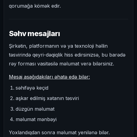
qorumağa kömək edir.
Səhv mesajları
Şirkətin, platformanın və ya texnoloji həllin
təsvirində qeyri-dəqiqlik hiss edirsinizsə, bu barədə
rəy forması vasitəsilə məlumat verə bilərsiniz.
Mesaj aşağıdakıları əhatə edə bilər:
səhifəyə keçid
aşkar edilmiş xətanın təsviri
düzgün məlumat
məlumat mənbəyi
Yoxlandıqdan sonra məlumat yenilənə bilər.