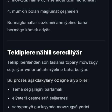
4. mümkin bolan maglumat çeşmeleri
Bu maglumatlar sözlemiň ähmiýetine baha
bermäge kömek edýär.
Tekliplere nähili seredilýär
Teklip iberilenden soň taslama topary mowzugy
seljerýär we onuň ähmiýetine baha berýär.
Bu proses aşakdakylary öz içine alyp biler:
Tema degişliligini barlamak
elýeterli çeşmeleriň seljermesi
sahypanyň gurluşynda mowzugyň ýerini