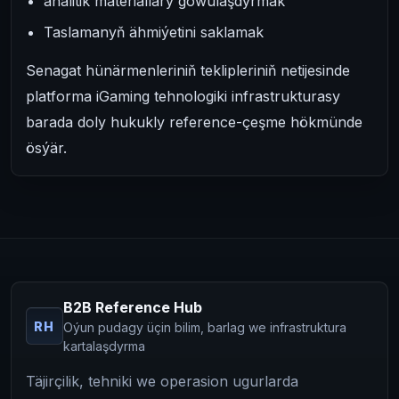
analitik materiallary gowulaşdyrmak
Taslamanyň ähmiýetini saklamak
Senagat hünärmenleriniň teklipleriniň netijesinde
platforma iGaming tehnologiki infrastrukturasy
barada doly hukukly reference-çeşme hökmünde
ösýär.
B2B Reference Hub
RH
Oýun pudagy üçin bilim, barlag we infrastruktura
kartalaşdyrma
Täjirçilik, tehniki we operasion ugurlarda