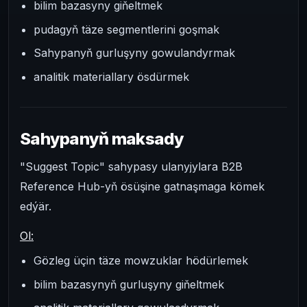
bilim bazasyny giňeltmek
pudagyň täze segmentlerini goşmak
Sahypanyň gurluşyny gowulandyrmak
analitik materiallary ösdürmek
Sahypanyň maksady
"Suggest Topic" sahypasy ulanyjylara B2B
Reference Hub-yň ösüşine gatnaşmaga kömek
edýär.
Ol:
Gözleg üçin täze mowzuklar hödürlemek
bilim bazasynyň gurluşyny giňeltmek