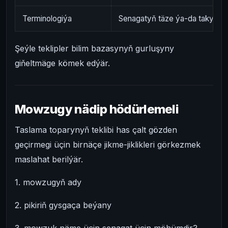
Terminologiýa
Senagatyň täze ýa-da takyklan
Şeýle teklipler bilim bazasynyň gurluşyny
giňeltmäge kömek edýär.
Mowzugy nädip hödürlemeli
Taslama toparynyň teklibi has çalt gözden
geçirmegi üçin birnäçe jikme-jiklikleri görkezmek
maslahat berilýär.
1. mowzugyň ady
2. pikiriň gysgaça beýany
3. mowzuk näme üçin senagat üçin möhümdir?