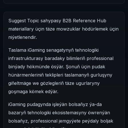
Suggest Topic sahypasy B2B Reference Hub
materiallary üçin täze mowzuklar hödürlemek üçin
niýetlenendir.
Taslama iGaming senagatynyň tehnologiki
infrastrukturasy baradaky bilimleriň professional
binýady hökmünde ösýär. Şonuň üçin pudak
hünärmenleriniň teklipleri taslamanyň gurluşyny
giňeltmäge we gözlegleriň täze ugurlaryny
goşmaga kömek edýär.
iGaming pudagynda işleýän bolsaňyz ýa-da
bazaryň tehnologiki ekosistemasyny öwrenýän
bolsaňyz, professional jemgyýete peýdaly boljak