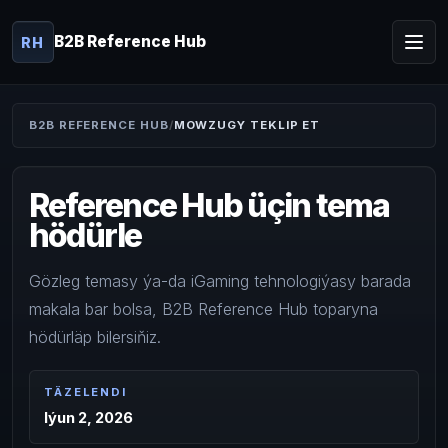
B2B Reference Hub
RH
B2B REFERENCE HUB
MOWZUGY TEKLIP ET
Reference Hub üçin tema
hödürle
Gözleg temasy ýa-da iGaming tehnologiýasy barada
makala bar bolsa, B2B Reference Hub toparyna
hödürläp bilersiňiz.
TÄZELENDI
Iýun 2, 2026