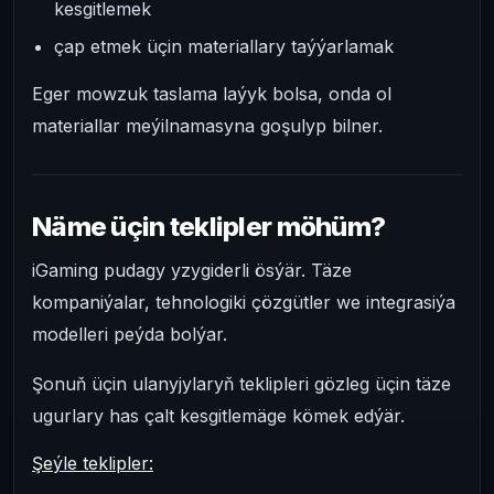
kesgitlemek
çap etmek üçin materiallary taýýarlamak
Eger mowzuk taslama laýyk bolsa, onda ol
materiallar meýilnamasyna goşulyp bilner.
Näme üçin teklipler möhüm?
iGaming pudagy yzygiderli ösýär. Täze
kompaniýalar, tehnologiki çözgütler we integrasiýa
modelleri peýda bolýar.
Şonuň üçin ulanyjylaryň teklipleri gözleg üçin täze
ugurlary has çalt kesgitlemäge kömek edýär.
Şeýle teklipler: