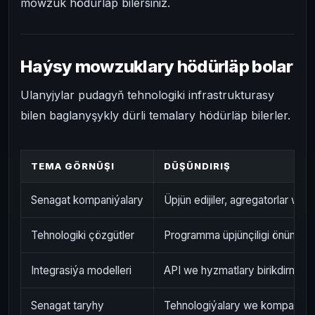
mowzuk hödürläp bilersiňiz.
Haýsy mowzuklary hödürläp bolar
Ulanyjylar pudagyň tehnologiki infrastrukturasy
bilen baglanyşykly dürli temalary hödürläp bilerler.
TEMA GÖRNÜŞI
DÜŞÜNDIRIŞ
Senagat kompaniýalary
Üpjün edijiler, agregatorlar we 
Tehnologiki çözgütler
Programma üpjünçiligi önümleri
Integrasiýa modelleri
API we hyzmatlary birikdirmek i
Senagat taryhy
Tehnologiýalary we kompaniýa