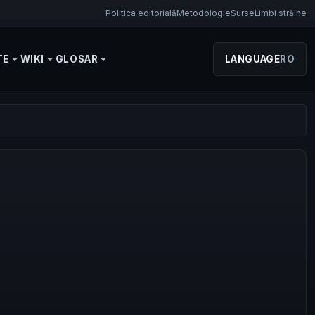
Politica editorială
Metodologie
Surse
Limbi străine
TE
WIKI
GLOSAR
LANGUAGE
RO