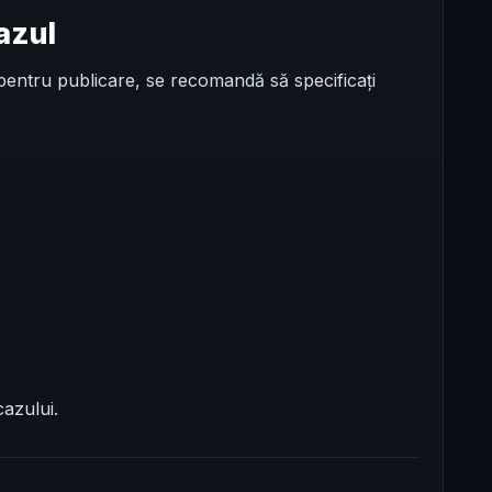
cazul
 pentru publicare, se recomandă să specificați
cazului.