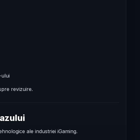
-ului
spre revizuire.
azului
tehnologice ale industriei iGaming.